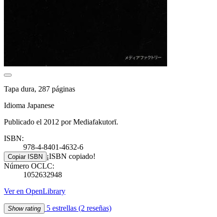
Tapa dura, 287 páginas
Idioma Japanese
Publicado el 2012 por Mediafakutorī.
ISBN:
978-4-8401-4632-6
¡ISBN copiado!
Copiar ISBN
Número OCLC:
1052632948
Ver en OpenLibrary
5 estrellas
(2 reseñas)
Show rating