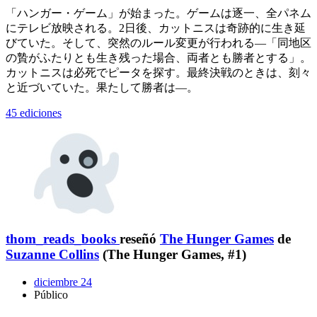
「ハンガー・ゲーム」が始まった。ゲームは逐一、全パネム
にテレビ放映される。2日後、カットニスは奇跡的に生き延
びていた。そして、突然のルール変更が行われる―「同地区
の贄がふたりとも生き残った場合、両者とも勝者とする」。
カットニスは必死でピータを探す。最終決戦のときは、刻々
と近づいていた。果たして勝者は―。
45 ediciones
thom_reads_books
reseñó
The Hunger Games
de
Suzanne Collins
(The Hunger Games, #1)
diciembre 24
Público