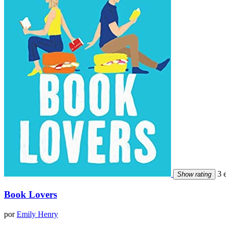
3 e
Show rating
Book Lovers
por
Emily Henry