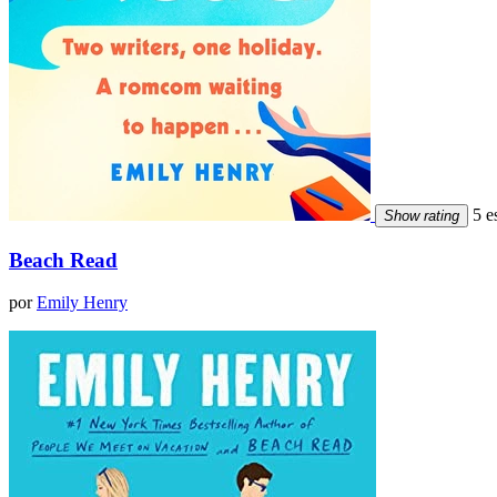
5 es
Show rating
Beach Read
por
Emily Henry