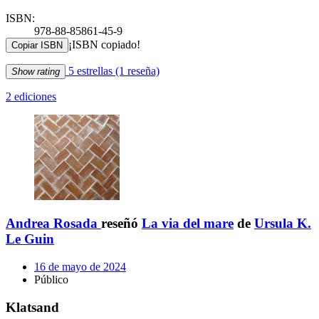
ISBN:
978-88-85861-45-9
¡ISBN copiado!
Copiar ISBN
5 estrellas
(1 reseña)
Show rating
2 ediciones
Andrea Rosada
reseñó
La via del mare
de
Ursula K.
Le Guin
16 de mayo de 2024
Público
Klatsand